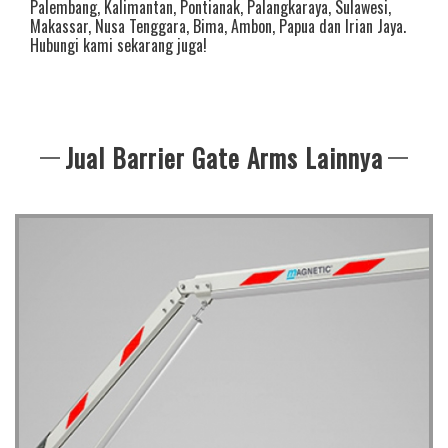
Palembang
,
Kalimantan
,
Pontianak
,
Palangkaraya
,
Sulawesi
,
Makassar
,
Nusa Tenggara
,
Bima
,
Ambon
,
Papua
dan
Irian Jaya
.
Hubungi kami sekarang juga!
Jual Barrier Gate Arms Lainnya