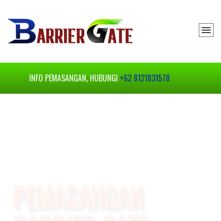
INFO PEMASANGAN, HUBUNGI
+62 8121831578