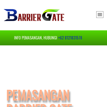
INFO PEMASANGAN, HUBUNGI
+62 8121831578
PEMASANGAN